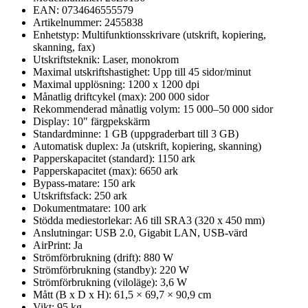
EAN: 0734646555579
Artikelnummer: 2455838
Enhetstyp: Multifunktionsskrivare (utskrift, kopiering,
skanning, fax)
Utskriftsteknik: Laser, monokrom
Maximal utskriftshastighet: Upp till 45 sidor/minut
Maximal upplösning: 1200 x 1200 dpi
Månatlig driftcykel (max): 200 000 sidor
Rekommenderad månatlig volym: 15 000–50 000 sidor
Display: 10" färgpekskärm
Standardminne: 1 GB (uppgraderbart till 3 GB)
Automatisk duplex: Ja (utskrift, kopiering, skanning)
Papperskapacitet (standard): 1150 ark
Papperskapacitet (max): 6650 ark
Bypass-matare: 150 ark
Utskriftsfack: 250 ark
Dokumentmatare: 100 ark
Stödda mediestorlekar: A6 till SRA3 (320 x 450 mm)
Anslutningar: USB 2.0, Gigabit LAN, USB-värd
AirPrint: Ja
Strömförbrukning (drift): 880 W
Strömförbrukning (standby): 220 W
Strömförbrukning (viloläge): 3,6 W
Mått (B x D x H): 61,5 × 69,7 × 90,9 cm
Vikt: 95 kg