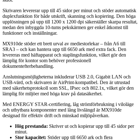
Skrivaren levererar upp till 45 sidor per minut och stöder automatisk
duplexfunktion för både utskrift, skanning och kopiering. Den höga
upplösningen på upp till 1200 x 1200 dpi säkerställer skarpa resultat,
medan den inbyggda 10-tums pekskärmen ger enkel åtkomst till
funktioner och inställningar.
MX910de stöder ett brett urval av mediestorlekar – från A6 till
SRA3 – och kan hantera upp till 6650 ark med extra fack. Den
levereras med häftapparat och staplingsfunktion, vilket gör den
lämplig för kontor som behöver professionell
dokumentefterbehandling.
Anslutningsmöjligheterna inkluderar USB 2.0, Gigabit LAN och
USB-värd, och skrivaren är AirPrint-kompatibel. Den är utrustad
med säkerhetsprotokoll som SSL, IPsec och 802.1x, vilket gör den
lämplig för miljöer med höga krav på datasäkerhet.
Med ENERGY STAR-certifiering, låg strömförbrukning i viloläge
och utbytbara komponenter med lång livslängd är MX910de
designad för effektiv drift och minskad miljöpåverkan.
Hög prestanda:
Skriver ut och kopierar upp till 45 sidor per
minut.
Stor kapacitet:
Stöder upp till 6650 ark och flera