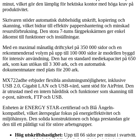
minut, vilket gör den lämplig för hektiska kontor med höga krav på
produktivitet.
Skrivaren stöder automatisk dubbelsidig utskrift, kopiering och
skanning, vilket bidrar till effektiv pappershantering och minskad
resursförbrukning. Den stora 7-tums färgpekskärmen ger enkel
åtkomst till funktioner och inställningar.
Med en maximal månatlig driftcykel på 350 000 sidor och en
rekommenderad volym på upp till 100 000 sidor är modellen byggd
för intensiv användning. Den har en standard mediekapacitet på 650
ark, som kan utökas till 3 300 ark, och en automatisk
dokumentmatare med plats för 200 ark.
MX722adhe erbjuder flexibla anslutningsmöjligheter, inklusive
USB 2.0, Gigabit LAN och USB-värd, samt stöd för AirPrint. Den
är utrustad med en intern hårddisk och funktioner som skanning till
e-post, nätverk, FTP och USB.
Enheten är ENERGY STAR-certifierad och Blå Ängeln-
kompatibel, vilket återspeglar fokus på energieffektivitet och
miljöhänsyn. Den solida konstruktionen och höga prestandan gör
den till ett pålitligt val för större arbetsgrupper.
Hög utskriftshastighet:
Upp till 66 sidor per minut i svartvitt.