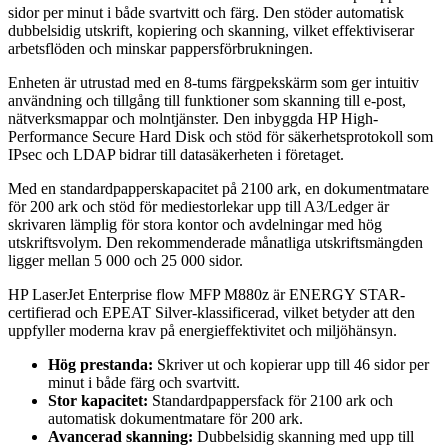
sidor per minut i både svartvitt och färg. Den stöder automatisk
dubbelsidig utskrift, kopiering och skanning, vilket effektiviserar
arbetsflöden och minskar pappersförbrukningen.
Enheten är utrustad med en 8-tums färgpekskärm som ger intuitiv
användning och tillgång till funktioner som skanning till e-post,
nätverksmappar och molntjänster. Den inbyggda HP High-
Performance Secure Hard Disk och stöd för säkerhetsprotokoll som
IPsec och LDAP bidrar till datasäkerheten i företaget.
Med en standardpapperskapacitet på 2100 ark, en dokumentmatare
för 200 ark och stöd för mediestorlekar upp till A3/Ledger är
skrivaren lämplig för stora kontor och avdelningar med hög
utskriftsvolym. Den rekommenderade månatliga utskriftsmängden
ligger mellan 5 000 och 25 000 sidor.
HP LaserJet Enterprise flow MFP M880z är ENERGY STAR-
certifierad och EPEAT Silver-klassificerad, vilket betyder att den
uppfyller moderna krav på energieffektivitet och miljöhänsyn.
Hög prestanda:
Skriver ut och kopierar upp till 46 sidor per
minut i både färg och svartvitt.
Stor kapacitet:
Standardpappersfack för 2100 ark och
automatisk dokumentmatare för 200 ark.
Avancerad skanning:
Dubbelsidig skanning med upp till