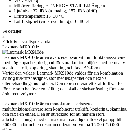
Vikt: 76,3 kg
Miljöcertifieringar: ENERGY STAR, Blå Ängeln
Ljudnivå: 32 dBA (tomgång) / 57 dBA (drift)
Driftstemperatur: 15–30 °C
Luftfuktighet (vid användning): 10–80 %
Se detaljer
2
Effektiv utskriftsprestanda
Lexmark MX910de
Lexmark MX910de är en avancerad svartvit multifunktionsskrivare
med hög kapacitet, designad för stora kontorsmiljöer med behov av
snabb utskrift, kopiering, skanning och fax i A3-format.
Varför den valdes: Lexmark MX910de valdes för sin kombination
av hög utskriftshastighet, stor mediekapacitet och flexibla
efterbehandlingsmöjligheter. Den representerar ett kraftfullt val för
företag som behöver en pålitlig och skalbar skrivarlösning för stora
dokumentvolymer.
Lexmark MX910de är en monokrom laserbaserad
multifunktionsskrivare som kombinerar utskrift, kopiering, skanning
och fax i en enhet. Den är utvecklad för att hantera stora
arbetsbelastningar med en maximal månatlig driftcykel på upp till
200 000 sidor och en rekommenderad volym på 15 000–50 000
sidor.