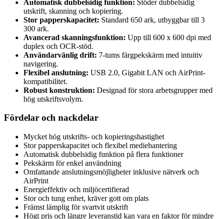
Automatisk dubbelsidig funktion:
Stöder dubbelsidig
utskrift, skanning och kopiering.
Stor papperskapacitet:
Standard 650 ark, utbyggbar till 3
300 ark.
Avancerad skanningsfunktion:
Upp till 600 x 600 dpi med
duplex och OCR-stöd.
Användarvänlig drift:
7-tums färgpekskärm med intuitiv
navigering.
Flexibel anslutning:
USB 2.0, Gigabit LAN och AirPrint-
kompatibilitet.
Robust konstruktion:
Designad för stora arbetsgrupper med
hög utskriftsvolym.
Fördelar och nackdelar
Mycket hög utskrifts- och kopieringshastighet
Stor papperskapacitet och flexibel mediehantering
Automatisk dubbelsidig funktion på flera funktioner
Pekskärm för enkel användning
Omfattande anslutningsmöjligheter inklusive nätverk och
AirPrint
Energieffektiv och miljöcertifierad
Stor och tung enhet, kräver gott om plats
Främst lämplig för svartvit utskrift
Högt pris och längre leveranstid kan vara en faktor för mindre