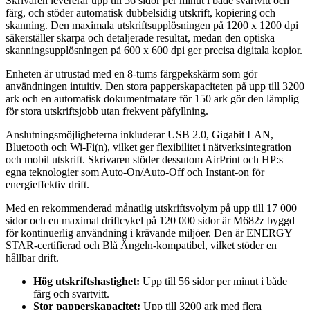
Skrivaren levererar upp till 56 sidor per minut i både svartvitt och
färg, och stöder automatisk dubbelsidig utskrift, kopiering och
skanning. Den maximala utskriftsupplösningen på 1200 x 1200 dpi
säkerställer skarpa och detaljerade resultat, medan den optiska
skanningsupplösningen på 600 x 600 dpi ger precisa digitala kopior.
Enheten är utrustad med en 8-tums färgpekskärm som gör
användningen intuitiv. Den stora papperskapaciteten på upp till 3200
ark och en automatisk dokumentmatare för 150 ark gör den lämplig
för stora utskriftsjobb utan frekvent påfyllning.
Anslutningsmöjligheterna inkluderar USB 2.0, Gigabit LAN,
Bluetooth och Wi-Fi(n), vilket ger flexibilitet i nätverksintegration
och mobil utskrift. Skrivaren stöder dessutom AirPrint och HP:s
egna teknologier som Auto-On/Auto-Off och Instant-on för
energieffektiv drift.
Med en rekommenderad månatlig utskriftsvolym på upp till 17 000
sidor och en maximal driftcykel på 120 000 sidor är M682z byggd
för kontinuerlig användning i krävande miljöer. Den är ENERGY
STAR-certifierad och Blå Ängeln-kompatibel, vilket stöder en
hållbar drift.
Hög utskriftshastighet:
Upp till 56 sidor per minut i både
färg och svartvitt.
Stor papperskapacitet:
Upp till 3200 ark med flera