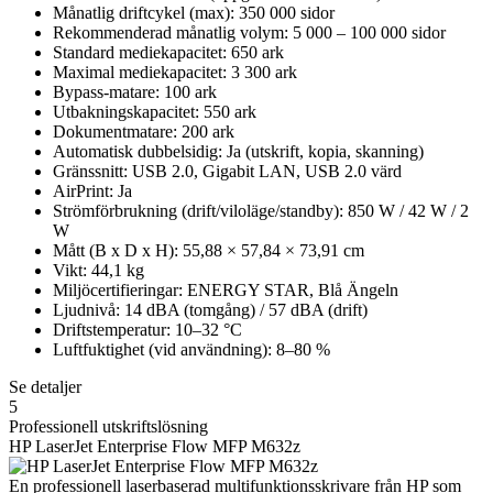
Månatlig driftcykel (max): 350 000 sidor
Rekommenderad månatlig volym: 5 000 – 100 000 sidor
Standard mediekapacitet: 650 ark
Maximal mediekapacitet: 3 300 ark
Bypass-matare: 100 ark
Utbakningskapacitet: 550 ark
Dokumentmatare: 200 ark
Automatisk dubbelsidig: Ja (utskrift, kopia, skanning)
Gränssnitt: USB 2.0, Gigabit LAN, USB 2.0 värd
AirPrint: Ja
Strömförbrukning (drift/viloläge/standby): 850 W / 42 W / 2
W
Mått (B x D x H): 55,88 × 57,84 × 73,91 cm
Vikt: 44,1 kg
Miljöcertifieringar: ENERGY STAR, Blå Ängeln
Ljudnivå: 14 dBA (tomgång) / 57 dBA (drift)
Driftstemperatur: 10–32 °C
Luftfuktighet (vid användning): 8–80 %
Se detaljer
5
Professionell utskriftslösning
HP LaserJet Enterprise Flow MFP M632z
En professionell laserbaserad multifunktionsskrivare från HP som