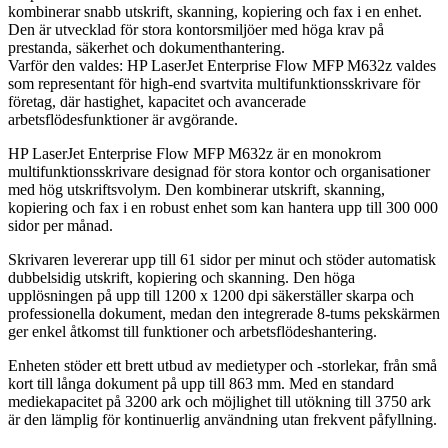
kombinerar snabb utskrift, skanning, kopiering och fax i en enhet.
Den är utvecklad för stora kontorsmiljöer med höga krav på
prestanda, säkerhet och dokumenthantering.
Varför den valdes: HP LaserJet Enterprise Flow MFP M632z valdes
som representant för high-end svartvita multifunktionsskrivare för
företag, där hastighet, kapacitet och avancerade
arbetsflödesfunktioner är avgörande.
HP LaserJet Enterprise Flow MFP M632z är en monokrom
multifunktionsskrivare designad för stora kontor och organisationer
med hög utskriftsvolym. Den kombinerar utskrift, skanning,
kopiering och fax i en robust enhet som kan hantera upp till 300 000
sidor per månad.
Skrivaren levererar upp till 61 sidor per minut och stöder automatisk
dubbelsidig utskrift, kopiering och skanning. Den höga
upplösningen på upp till 1200 x 1200 dpi säkerställer skarpa och
professionella dokument, medan den integrerade 8-tums pekskärmen
ger enkel åtkomst till funktioner och arbetsflödeshantering.
Enheten stöder ett brett utbud av medietyper och -storlekar, från små
kort till långa dokument på upp till 863 mm. Med en standard
mediekapacitet på 3200 ark och möjlighet till utökning till 3750 ark
är den lämplig för kontinuerlig användning utan frekvent påfyllning.