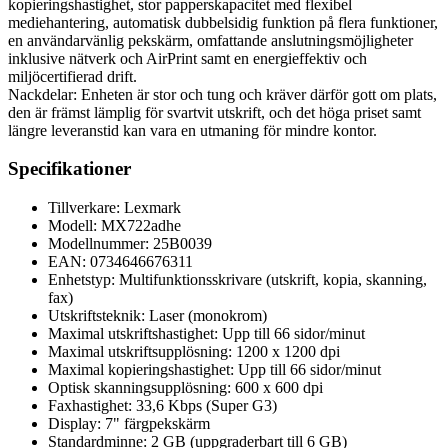
kopieringshastighet, stor papperskapacitet med flexibel
mediehantering, automatisk dubbelsidig funktion på flera funktioner,
en användarvänlig pekskärm, omfattande anslutningsmöjligheter
inklusive nätverk och AirPrint samt en energieffektiv och
miljöcertifierad drift.
Nackdelar: Enheten är stor och tung och kräver därför gott om plats,
den är främst lämplig för svartvit utskrift, och det höga priset samt
längre leveranstid kan vara en utmaning för mindre kontor.
Specifikationer
Tillverkare: Lexmark
Modell: MX722adhe
Modellnummer: 25B0039
EAN: 0734646676311
Enhetstyp: Multifunktionsskrivare (utskrift, kopia, skanning,
fax)
Utskriftsteknik: Laser (monokrom)
Maximal utskriftshastighet: Upp till 66 sidor/minut
Maximal utskriftsupplösning: 1200 x 1200 dpi
Maximal kopieringshastighet: Upp till 66 sidor/minut
Optisk skanningsupplösning: 600 x 600 dpi
Faxhastighet: 33,6 Kbps (Super G3)
Display: 7" färgpekskärm
Standardminne: 2 GB (uppgraderbart till 6 GB)