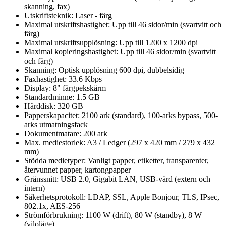
skanning, fax)
Utskriftsteknik: Laser - färg
Maximal utskriftshastighet: Upp till 46 sidor/min (svartvitt och
färg)
Maximal utskriftsupplösning: Upp till 1200 x 1200 dpi
Maximal kopieringshastighet: Upp till 46 sidor/min (svartvitt
och färg)
Skanning: Optisk upplösning 600 dpi, dubbelsidig
Faxhastighet: 33.6 Kbps
Display: 8" färgpekskärm
Standardminne: 1.5 GB
Hårddisk: 320 GB
Papperskapacitet: 2100 ark (standard), 100-arks bypass, 500-
arks utmatningsfack
Dokumentmatare: 200 ark
Max. mediestorlek: A3 / Ledger (297 x 420 mm / 279 x 432
mm)
Stödda medietyper: Vanligt papper, etiketter, transparenter,
återvunnet papper, kartongpapper
Gränssnitt: USB 2.0, Gigabit LAN, USB-värd (extern och
intern)
Säkerhetsprotokoll: LDAP, SSL, Apple Bonjour, TLS, IPsec,
802.1x, AES-256
Strömförbrukning: 1100 W (drift), 80 W (standby), 8 W
(viloläge)