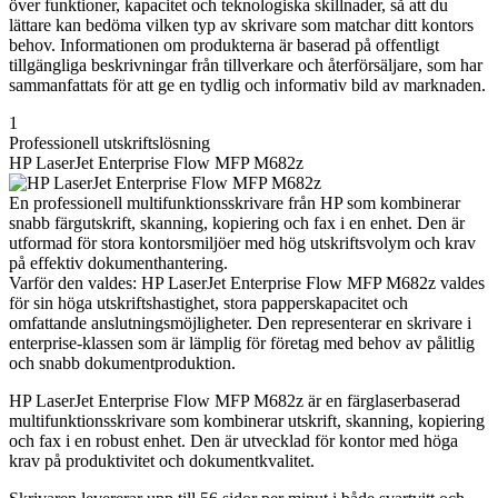
över funktioner, kapacitet och teknologiska skillnader, så att du
lättare kan bedöma vilken typ av skrivare som matchar ditt kontors
behov. Informationen om produkterna är baserad på offentligt
tillgängliga beskrivningar från tillverkare och återförsäljare, som har
sammanfattats för att ge en tydlig och informativ bild av marknaden.
1
Professionell utskriftslösning
HP LaserJet Enterprise Flow MFP M682z
En professionell multifunktionsskrivare från HP som kombinerar
snabb färgutskrift, skanning, kopiering och fax i en enhet. Den är
utformad för stora kontorsmiljöer med hög utskriftsvolym och krav
på effektiv dokumenthantering.
Varför den valdes: HP LaserJet Enterprise Flow MFP M682z valdes
för sin höga utskriftshastighet, stora papperskapacitet och
omfattande anslutningsmöjligheter. Den representerar en skrivare i
enterprise-klassen som är lämplig för företag med behov av pålitlig
och snabb dokumentproduktion.
HP LaserJet Enterprise Flow MFP M682z är en färglaserbaserad
multifunktionsskrivare som kombinerar utskrift, skanning, kopiering
och fax i en robust enhet. Den är utvecklad för kontor med höga
krav på produktivitet och dokumentkvalitet.