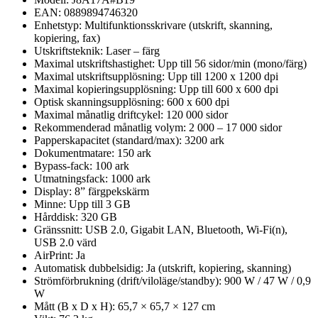
EAN: 0889894746320
Enhetstyp: Multifunktionsskrivare (utskrift, skanning,
kopiering, fax)
Utskriftsteknik: Laser – färg
Maximal utskriftshastighet: Upp till 56 sidor/min (mono/färg)
Maximal utskriftsupplösning: Upp till 1200 x 1200 dpi
Maximal kopieringsupplösning: Upp till 600 x 600 dpi
Optisk skanningsupplösning: 600 x 600 dpi
Maximal månatlig driftcykel: 120 000 sidor
Rekommenderad månatlig volym: 2 000 – 17 000 sidor
Papperskapacitet (standard/max): 3200 ark
Dokumentmatare: 150 ark
Bypass-fack: 100 ark
Utmatningsfack: 1000 ark
Display: 8” färgpekskärm
Minne: Upp till 3 GB
Hårddisk: 320 GB
Gränssnitt: USB 2.0, Gigabit LAN, Bluetooth, Wi-Fi(n),
USB 2.0 värd
AirPrint: Ja
Automatisk dubbelsidig: Ja (utskrift, kopiering, skanning)
Strömförbrukning (drift/viloläge/standby): 900 W / 47 W / 0,9
W
Mått (B x D x H): 65,7 × 65,7 × 127 cm