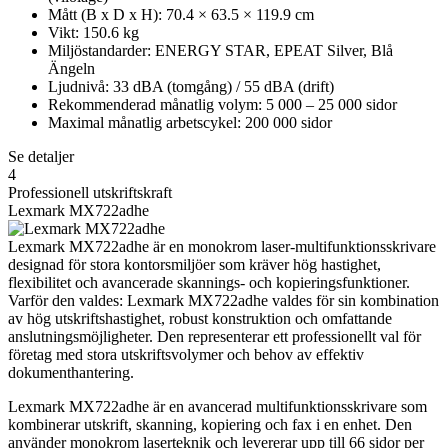
Mått (B x D x H): 70.4 × 63.5 × 119.9 cm
Vikt: 150.6 kg
Miljöstandarder: ENERGY STAR, EPEAT Silver, Blå
Ängeln
Ljudnivå: 33 dBA (tomgång) / 55 dBA (drift)
Rekommenderad månatlig volym: 5 000 – 25 000 sidor
Maximal månatlig arbetscykel: 200 000 sidor
Se detaljer
4
Professionell utskriftskraft
Lexmark MX722adhe
Lexmark MX722adhe är en monokrom laser-multifunktionsskrivare
designad för stora kontorsmiljöer som kräver hög hastighet,
flexibilitet och avancerade skannings- och kopieringsfunktioner.
Varför den valdes: Lexmark MX722adhe valdes för sin kombination
av hög utskriftshastighet, robust konstruktion och omfattande
anslutningsmöjligheter. Den representerar ett professionellt val för
företag med stora utskriftsvolymer och behov av effektiv
dokumenthantering.
Lexmark MX722adhe är en avancerad multifunktionsskrivare som
kombinerar utskrift, skanning, kopiering och fax i en enhet. Den
använder monokrom laserteknik och levererar upp till 66 sidor per