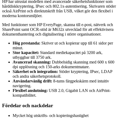
HP har utrustat modellen med avancerade säkerhetsfunktioner som
hårddiskkryptering, IPsec och 802.1x-autentisering. Skrivaren stöder
också AirPrint och direktutskrift från USB, vilket gör den flexibel i
moderna kontorsmiljöer.
Med funktioner som HP EveryPage, skanna till e-post, nätverk och
SharePoint samt OCR-stöd är M632z utvecklad för att effektivisera
dokumenthantering och digitalisering i större organisationer.
Hög prestanda:
Skriver ut och kopierar upp till 61 sidor per
minut.
Stor kapacitet:
Standard mediekapacitet på 3200 ark,
utbyggbar till 3750 ark.
Avancerad skanning:
Dubbelsidig skanning med 600 x 600
dpi upplösning och 150-arks dokumentmatare.
Säkerhet och integration:
Stöder kryptering, IPsec, LDAP
och andra säkerhetsprotokoll.
Användarvänlig drift:
8-tums färgpekskärm med intuitiv
navigering.
Flexibel anslutning:
USB 2.0, Gigabit LAN och AirPrint-
kompatibilitet.
Fördelar och nackdelar
Mycket hög utskrifts- och kopieringshastighet