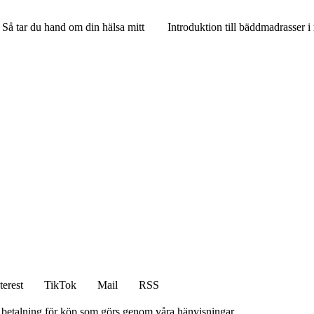
Så tar du hand om din hälsa mitt
Introduktion till bäddmadrasser i
terest
TikTok
Mail
RSS
mot betalning för köp som görs genom våra hänvisningar.