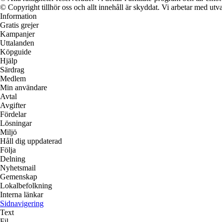
© Copyright tillhör oss och allt innehåll är skyddat. Vi arbetar med utva
Information
Gratis grejer
Kampanjer
Uttalanden
Köpguide
Hjälp
Särdrag
Medlem
Min användare
Avtal
Avgifter
Fördelar
Lösningar
Miljö
Håll dig uppdaterad
Följa
Delning
Nyhetsmail
Gemenskap
Lokalbefolkning
Interna länkar
Sidnavigering
Text
Fil