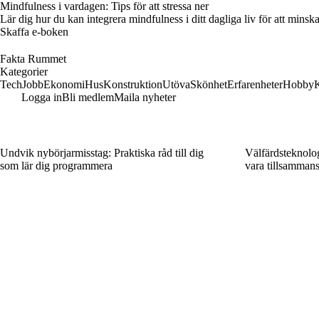
Mindfulness i vardagen: Tips för att stressa ner
Lär dig hur du kan integrera mindfulness i ditt dagliga liv för att minsk
Skaffa e-boken
Fakta Rummet
Kategorier
Tech
Jobb
Ekonomi
Hus
Konstruktion
Utöva
Skönhet
Erfarenheter
Hobby
Logga in
Bli medlem
Maila nyheter
Undvik nybörjarmisstag: Praktiska råd till dig
Välfärdsteknolog
som lär dig programmera
vara tillsammans