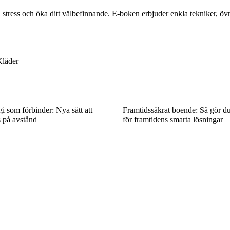
a stress och öka ditt välbefinnande. E-boken erbjuder enkla tekniker, övni
Kläder
i som förbinder: Nya sätt att
Framtidssäkrat boende: Så gör du
 på avstånd
för framtidens smarta lösningar