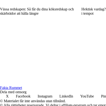
Vässa redskapen: Så får du dina köksredskap och
Hektisk vardag? 
skärbrädor att hålla längre
i tempot
Fakta Rummet
Dela med omsorg
X
Facebook
Instagram
LinkedIn
YouTube
Pin
© Materialet får inte användas utan tillstånd.
© Alla rättigheter reserverade. Vi deltar i affiliate-program och tar e