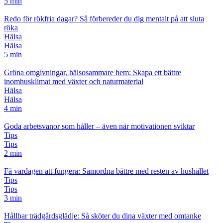
5 min
Redo för rökfria dagar? Så förbereder du dig mentalt på att sluta
röka
Hälsa
Hälsa
5 min
Gröna omgivningar, hälsosammare hem: Skapa ett bättre
inomhusklimat med växter och naturmaterial
Hälsa
Hälsa
4 min
Goda arbetsvanor som håller – även när motivationen sviktar
Tips
Tips
2 min
Få vardagen att fungera: Samordna bättre med resten av hushållet
Tips
Tips
3 min
Hållbar trädgårdsglädje: Så sköter du dina växter med omtanke