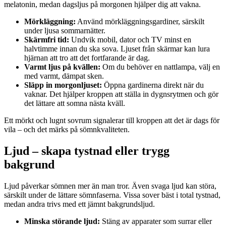
melatonin, medan dagsljus på morgonen hjälper dig att vakna.
Mörkläggning:
Använd mörkläggningsgardiner, särskilt
under ljusa sommarnätter.
Skärmfri tid:
Undvik mobil, dator och TV minst en
halvtimme innan du ska sova. Ljuset från skärmar kan lura
hjärnan att tro att det fortfarande är dag.
Varmt ljus på kvällen:
Om du behöver en nattlampa, välj en
med varmt, dämpat sken.
Släpp in morgonljuset:
Öppna gardinerna direkt när du
vaknar. Det hjälper kroppen att ställa in dygnsrytmen och gör
det lättare att somna nästa kväll.
Ett mörkt och lugnt sovrum signalerar till kroppen att det är dags för
vila – och det märks på sömnkvaliteten.
Ljud – skapa tystnad eller trygg
bakgrund
Ljud påverkar sömnen mer än man tror. Även svaga ljud kan störa,
särskilt under de lättare sömnfaserna. Vissa sover bäst i total tystnad,
medan andra trivs med ett jämnt bakgrundsljud.
Minska störande ljud:
Stäng av apparater som surrar eller