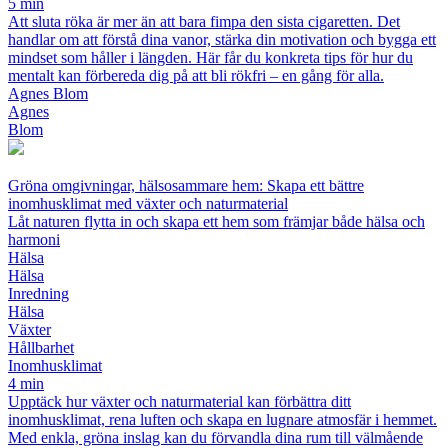
5 min
Att sluta röka är mer än att bara fimpa den sista cigaretten. Det
handlar om att förstå dina vanor, stärka din motivation och bygga ett
mindset som håller i längden. Här får du konkreta tips för hur du
mentalt kan förbereda dig på att bli rökfri – en gång för alla.
Agnes Blom
Agnes
Blom
Gröna omgivningar, hälsosammare hem: Skapa ett bättre
inomhusklimat med växter och naturmaterial
Låt naturen flytta in och skapa ett hem som främjar både hälsa och
harmoni
Hälsa
Hälsa
Inredning
Hälsa
Växter
Hållbarhet
Inomhusklimat
4 min
Upptäck hur växter och naturmaterial kan förbättra ditt
inomhusklimat, rena luften och skapa en lugnare atmosfär i hemmet.
Med enkla, gröna inslag kan du förvandla dina rum till välmående