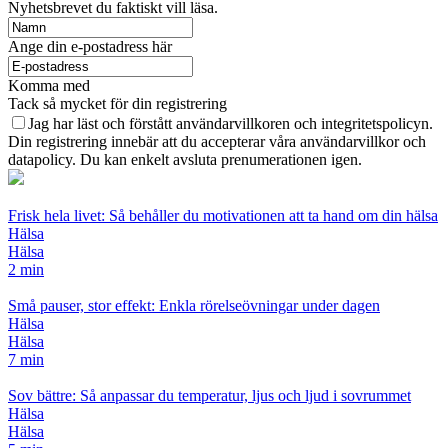
Nyhetsbrevet du faktiskt vill läsa.
Ange din e-postadress här
Komma med
Tack så mycket för din registrering
Jag har läst och förstått användarvillkoren och integritetspolicyn.
Din registrering innebär att du accepterar våra användarvillkor och
datapolicy. Du kan enkelt avsluta prenumerationen igen.
Frisk hela livet: Så behåller du motivationen att ta hand om din hälsa
Hälsa
Hälsa
2 min
Små pauser, stor effekt: Enkla rörelseövningar under dagen
Hälsa
Hälsa
7 min
Sov bättre: Så anpassar du temperatur, ljus och ljud i sovrummet
Hälsa
Hälsa