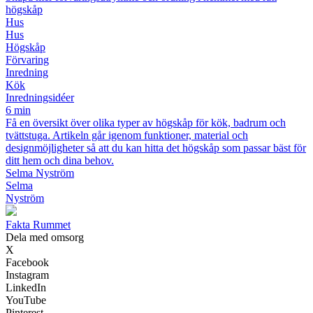
högskåp
Hus
Hus
Högskåp
Förvaring
Inredning
Kök
Inredningsidéer
6 min
Få en översikt över olika typer av högskåp för kök, badrum och
tvättstuga. Artikeln går igenom funktioner, material och
designmöjligheter så att du kan hitta det högskåp som passar bäst för
ditt hem och dina behov.
Selma Nyström
Selma
Nyström
Fakta Rummet
Dela med omsorg
X
Facebook
Instagram
LinkedIn
YouTube
Pinterest