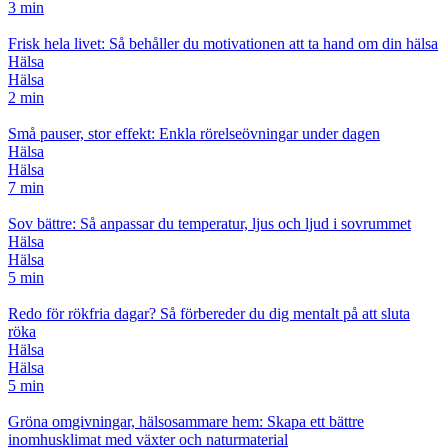
3 min
Frisk hela livet: Så behåller du motivationen att ta hand om din hälsa
Hälsa
Hälsa
2 min
Små pauser, stor effekt: Enkla rörelseövningar under dagen
Hälsa
Hälsa
7 min
Sov bättre: Så anpassar du temperatur, ljus och ljud i sovrummet
Hälsa
Hälsa
5 min
Redo för rökfria dagar? Så förbereder du dig mentalt på att sluta
röka
Hälsa
Hälsa
5 min
Gröna omgivningar, hälsosammare hem: Skapa ett bättre
inomhusklimat med växter och naturmaterial