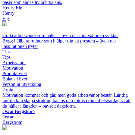
oaser som andas liv och balans.
Henry Elg
Henry
Elg
Goda arbetsvanor som håller – även när motivationen sviktar
Bygg hållbara rutiner som hjälper dig att prestera – även när
inspirationen tryter
Tips
Tips
Arbetsvanor
Motivation
Produktivitet
Balans i livet
Personlig utveckling
2 min
Motivation kommer och går, men goda arbetsvanor består. Lär dig
hur du kan skapa struktur, balans och fokus i din arbetsvardag så att
du håller i längden – oavsett dagsform.
Oscar Bergström
Oscar
Bergström