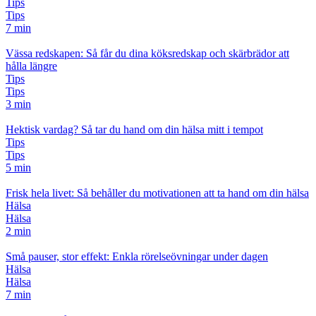
Tips
Tips
7 min
Vässa redskapen: Så får du dina köksredskap och skärbrädor att
hålla längre
Tips
Tips
3 min
Hektisk vardag? Så tar du hand om din hälsa mitt i tempot
Tips
Tips
5 min
Frisk hela livet: Så behåller du motivationen att ta hand om din hälsa
Hälsa
Hälsa
2 min
Små pauser, stor effekt: Enkla rörelseövningar under dagen
Hälsa
Hälsa
7 min