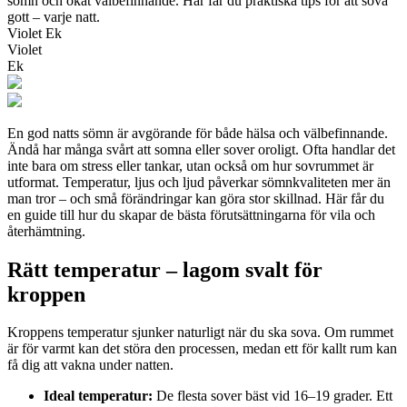
sömn och ökat välbefinnande. Här får du praktiska tips för att sova
gott – varje natt.
Violet Ek
Violet
Ek
En god natts sömn är avgörande för både hälsa och välbefinnande.
Ändå har många svårt att somna eller sover oroligt. Ofta handlar det
inte bara om stress eller tankar, utan också om hur sovrummet är
utformat. Temperatur, ljus och ljud påverkar sömnkvaliteten mer än
man tror – och små förändringar kan göra stor skillnad. Här får du
en guide till hur du skapar de bästa förutsättningarna för vila och
återhämtning.
Rätt temperatur – lagom svalt för
kroppen
Kroppens temperatur sjunker naturligt när du ska sova. Om rummet
är för varmt kan det störa den processen, medan ett för kallt rum kan
få dig att vakna under natten.
Ideal temperatur:
De flesta sover bäst vid 16–19 grader. Ett