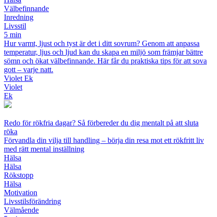
Välbefinnande
Inredning
Livsstil
5 min
Hur varmt, ljust och tyst är det i ditt sovrum? Genom att anpassa
temperatur, ljus och ljud kan du skapa en miljö som främjar bättre
sömn och ökat välbefinnande. Här får du praktiska tips för att sova
gott – varje natt.
Violet Ek
Violet
Ek
Redo för rökfria dagar? Så förbereder du dig mentalt på att sluta
röka
Förvandla din vilja till handling – börja din resa mot ett rökfritt liv
med rätt mental inställning
Hälsa
Hälsa
Rökstopp
Hälsa
Motivation
Livsstilsförändring
Välmående