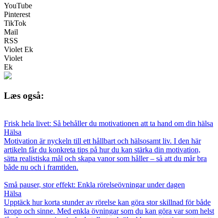
YouTube
Pinterest
TikTok
Mail
RSS
Violet Ek
Violet
Ek
Læs også:
Frisk hela livet: Så behåller du motivationen att ta hand om din hälsa
Hälsa
Motivation är nyckeln till ett hållbart och hälsosamt liv. I den här
artikeln får du konkreta tips på hur du kan stärka din motivation,
sätta realistiska mål och skapa vanor som håller – så att du mår bra
både nu och i framtiden.
Små pauser, stor effekt: Enkla rörelseövningar under dagen
Hälsa
Upptäck hur korta stunder av rörelse kan göra stor skillnad för både
kropp och sinne. Med enkla övningar som du kan göra var som helst