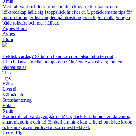
3 min
Med rätt vård och förvaring kan dina knivar, skärbrädor och
köksredskap hålla sig i toppskick år efter år. Upptäck smarta tips för
hur du förlänger livslängden på utrustningen och gör matlagningen
både roligare och mer hållbar.
Agnes Blom
Agnes
Blom
Hektisk vardag? Så tar du hand om din hälsa mitt i tempot
Hitta balansen mellan tempo och välmående – små steg mot en
hållbar hälsa
Tips
Tips
Hälsa
Livsstil
Välmående
Stresshantering
Balans
5 min
Känner du att vardagen går i ett? Upptäck hur du med enkla vanor,
smart planering och tid för återhämtning kan ta hand om både kropp
och sinne, även när livet är som mest hektiskt.
Henry Elg