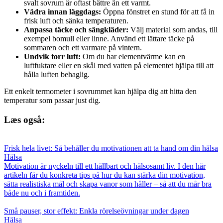
svalt sovrum är oftast bättre än ett varmt.
Vädra innan läggdags:
Öppna fönstret en stund för att få in
frisk luft och sänka temperaturen.
Anpassa täcke och sängkläder:
Välj material som andas, till
exempel bomull eller linne. Använd ett lättare täcke på
sommaren och ett varmare på vintern.
Undvik torr luft:
Om du har elementvärme kan en
luftfuktare eller en skål med vatten på elementet hjälpa till att
hålla luften behaglig.
Ett enkelt termometer i sovrummet kan hjälpa dig att hitta den
temperatur som passar just dig.
Læs også:
Frisk hela livet: Så behåller du motivationen att ta hand om din hälsa
Hälsa
Motivation är nyckeln till ett hållbart och hälsosamt liv. I den här
artikeln får du konkreta tips på hur du kan stärka din motivation,
sätta realistiska mål och skapa vanor som håller – så att du mår bra
både nu och i framtiden.
Små pauser, stor effekt: Enkla rörelseövningar under dagen
Hälsa