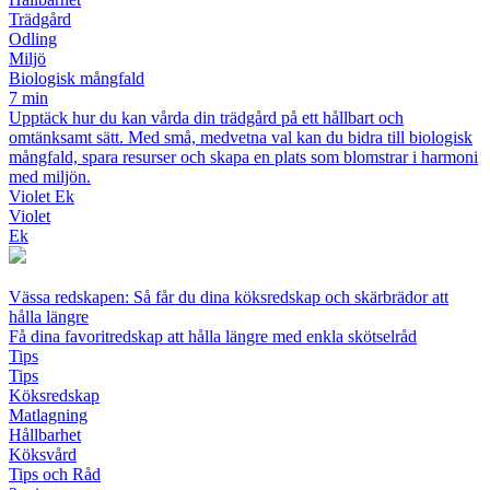
Trädgård
Odling
Miljö
Biologisk mångfald
7 min
Upptäck hur du kan vårda din trädgård på ett hållbart och
omtänksamt sätt. Med små, medvetna val kan du bidra till biologisk
mångfald, spara resurser och skapa en plats som blomstrar i harmoni
med miljön.
Violet Ek
Violet
Ek
Vässa redskapen: Så får du dina köksredskap och skärbrädor att
hålla längre
Få dina favoritredskap att hålla längre med enkla skötselråd
Tips
Tips
Köksredskap
Matlagning
Hållbarhet
Köksvård
Tips och Råd