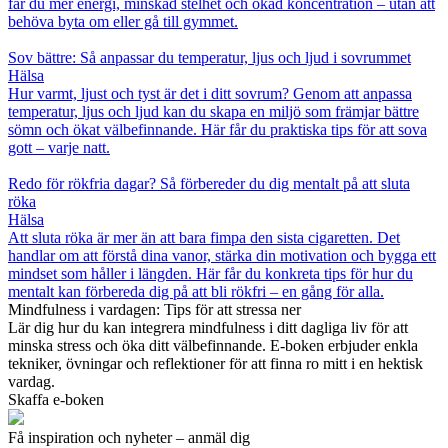
får du mer energi, minskad stelhet och ökad koncentration – utan att
behöva byta om eller gå till gymmet.
Sov bättre: Så anpassar du temperatur, ljus och ljud i sovrummet
Hälsa
Hur varmt, ljust och tyst är det i ditt sovrum? Genom att anpassa
temperatur, ljus och ljud kan du skapa en miljö som främjar bättre
sömn och ökat välbefinnande. Här får du praktiska tips för att sova
gott – varje natt.
Redo för rökfria dagar? Så förbereder du dig mentalt på att sluta
röka
Hälsa
Att sluta röka är mer än att bara fimpa den sista cigaretten. Det
handlar om att förstå dina vanor, stärka din motivation och bygga ett
mindset som håller i längden. Här får du konkreta tips för hur du
mentalt kan förbereda dig på att bli rökfri – en gång för alla.
Mindfulness i vardagen: Tips för att stressa ner
Lär dig hur du kan integrera mindfulness i ditt dagliga liv för att
minska stress och öka ditt välbefinnande. E-boken erbjuder enkla
tekniker, övningar och reflektioner för att finna ro mitt i en hektisk
vardag.
Skaffa e-boken
Få inspiration och nyheter – anmäl dig