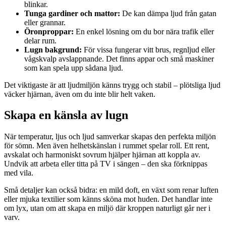
blinkar.
Tunga gardiner och mattor:
De kan dämpa ljud från gatan
eller grannar.
Öronproppar:
En enkel lösning om du bor nära trafik eller
delar rum.
Lugn bakgrund:
För vissa fungerar vitt brus, regnljud eller
vågskvalp avslappnande. Det finns appar och små maskiner
som kan spela upp sådana ljud.
Det viktigaste är att ljudmiljön känns trygg och stabil – plötsliga ljud
väcker hjärnan, även om du inte blir helt vaken.
Skapa en känsla av lugn
När temperatur, ljus och ljud samverkar skapas den perfekta miljön
för sömn. Men även helhetskänslan i rummet spelar roll. Ett rent,
avskalat och harmoniskt sovrum hjälper hjärnan att koppla av.
Undvik att arbeta eller titta på TV i sängen – den ska förknippas
med vila.
Små detaljer kan också bidra: en mild doft, en växt som renar luften
eller mjuka textilier som känns sköna mot huden. Det handlar inte
om lyx, utan om att skapa en miljö där kroppen naturligt går ner i
varv.