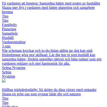
Få vardagen att fungera: Samordna bättre med resten av hushållet
Skapa mer flyt i vardagen med bättre planering och samarbete
hemma
Tips
Tips
Familjeliv
Planering
Samarbete
Hushåll
Vardagsstruktur
3 min
När scheman krockar och to-do-listan aldrig tar slut kan små
förändringar göra stor skillnad. Lär dig hur ni som hushåll kan
samordna bättre, fördela uppgifter rättvist och hitta rutiner som gör
vardagen enklare och mer harmonisk för alla.
Selma Nyström
Selma
Nyström
Hållbar trädgårdsglädje: Så sköter du dina växter med omtanke
Skapa en grön oas som gynnar både dig och naturen
Tips
Tips
Hållbarhet