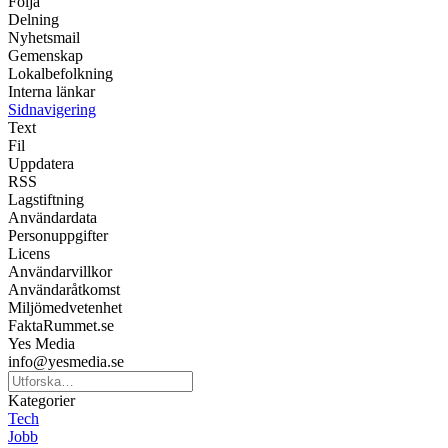
Följa
Delning
Nyhetsmail
Gemenskap
Lokalbefolkning
Interna länkar
Sidnavigering
Text
Fil
Uppdatera
RSS
Lagstiftning
Användardata
Personuppgifter
Licens
Användarvillkor
Användaråtkomst
Miljömedvetenhet
FaktaRummet.se
Yes Media
info@yesmedia.se
Kategorier
Tech
Jobb