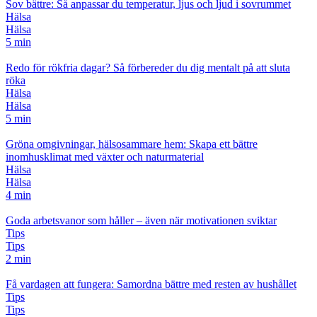
Sov bättre: Så anpassar du temperatur, ljus och ljud i sovrummet
Hälsa
Hälsa
5 min
Redo för rökfria dagar? Så förbereder du dig mentalt på att sluta
röka
Hälsa
Hälsa
5 min
Gröna omgivningar, hälsosammare hem: Skapa ett bättre
inomhusklimat med växter och naturmaterial
Hälsa
Hälsa
4 min
Goda arbetsvanor som håller – även när motivationen sviktar
Tips
Tips
2 min
Få vardagen att fungera: Samordna bättre med resten av hushållet
Tips
Tips