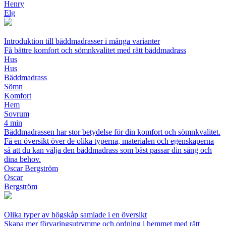
Henry
Elg
Introduktion till bäddmadrasser i många varianter
Få bättre komfort och sömnkvalitet med rätt bäddmadrass
Hus
Hus
Bäddmadrass
Sömn
Komfort
Hem
Sovrum
4 min
Bäddmadrassen har stor betydelse för din komfort och sömnkvalitet.
Få en översikt över de olika typerna, materialen och egenskaperna
så att du kan välja den bäddmadrass som bäst passar din säng och
dina behov.
Oscar Bergström
Oscar
Bergström
Olika typer av högskåp samlade i en översikt
Skapa mer förvaringsutrymme och ordning i hemmet med rätt