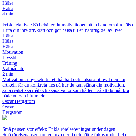
Hälsa
Hälsa
4 min
Frisk hela livet: Så behåller du motivationen att ta hand om din hälsa
Hitta din inre drivkraft och gör hälsa till en naturlig del av livet
Hälsa
Hälsa
Hälsa
Motivation
Livsstil
Träning
Välmående
2 min
Motivation är nyckeln till ett hållbart och hälsosamt liv. I den här
artikeln får du konkreta tips på hur du kan stärka din motivation,
sätta realistiska mål och skapa vanor som håller – så att du mår bra
både nu och i framtiden.
Oscar Bergström
Oscar
Bergström
Små pauser, stor effekt: Enkla rörelseövningar under dagen
Små rörelsepauser som ger ny energi och bättre fokus under hela