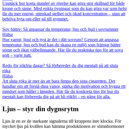
Upptäck hur korta stunder av rörelse kan göra stor skillnad för både
kropp och sinne. Med enkla övningar som du kan göra var som helst
får du mer energi, minskad stelhet och ökad koncentration – utan att
behöva byta om eller gå till gymmet.
Sov bättre: Så anpassar du temperatur, ljus och ljud i sovrummet
Hälsa
Hur varmt, ljust och tyst är det i ditt sovrum? Genom att anpassa
temperatur, ljus och ljud kan du skapa en miljö som främjar bättre
sömn och ökat välbefinnande. Här får du praktiska tips för att sova
gott – varje natt.
Redo för rökfria dagar? Så förbereder du dig mentalt på att sluta
röka
Hälsa
Att sluta röka är mer än att bara fimpa den sista cigaretten. Det
handlar om att förstå dina vanor, stärka din motivation och bygga ett
mindset som håller i längden. Här får du konkreta tips för hur du
mentalt kan förbereda dig på att bli rökfri – en gång för alla.
Ljus – styr din dygnsrytm
Ljus är en av de starkaste signalerna till kroppens inre klocka. För
mycket ljus på kvällen kan hämma produktionen av sömnhormonet