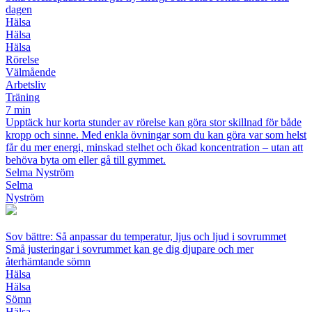
dagen
Hälsa
Hälsa
Hälsa
Rörelse
Välmående
Arbetsliv
Träning
7 min
Upptäck hur korta stunder av rörelse kan göra stor skillnad för både
kropp och sinne. Med enkla övningar som du kan göra var som helst
får du mer energi, minskad stelhet och ökad koncentration – utan att
behöva byta om eller gå till gymmet.
Selma Nyström
Selma
Nyström
Sov bättre: Så anpassar du temperatur, ljus och ljud i sovrummet
Små justeringar i sovrummet kan ge dig djupare och mer
återhämtande sömn
Hälsa
Hälsa
Sömn
Hälsa