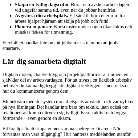
Skapa en tydlig dagsrutin.
Börja och avsluta arbetsdagen
vid ungefär samma tid, även när du jobbar hemifrån.
Avgränsa din arbetsplats.
Ett särskilt hörn eller rum för
arbete hjälper hjärnan att skilja på jobb och fritid.
Planera in pauser.
Korta raster under dagen ökar fokus och
minskar risken för utmattning.
Flexibilitet handlar inte om att jobba mer – utan om att jobba
smartare.
Lär dig samarbeta digitalt
Digitala möten, chattverktyg och projektplattformar är numera en
självklar del av arbetsvardagen. För att trivas i ett flexibelt arbetsliv
behöver du känna dig trygg i de digitala verktygen – men också i
hur du kommunicerar genom dem.
Bli bekväm med de system din arbetsplats använder och var nyfiken
på nya lösningar. Det handlar inte bara om teknik, utan också om
relationer: att kunna uttrycka sig tydligt, lyssna aktivt och bygga
förtroende – även genom en skärm.
Ett bra tips är att skapa gemensamma spelregler i teamet: När
förväntas man vara tillgänglig? Hur hanteras meddelanden utanför