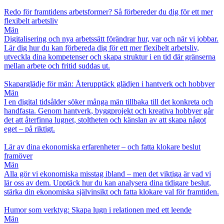
Redo för framtidens arbetsformer? Så förbereder du dig för ett mer
flexibelt arbetsliv
Män
Digitalisering och nya arbetssätt förändrar hur, var och när vi jobbar.
Lär dig hur du kan förbereda dig för ett mer flexibelt arbetsliv,
utveckla dina kompetenser och skapa struktur i en tid där gränserna
mellan arbete och fritid suddas ut.
Skaparglädje för män: Återupptäck glädjen i hantverk och hobbyer
Män
I en digital tidsålder söker många män tillbaka till det konkreta och
handfasta. Genom hantverk, byggprojekt och kreativa hobbyer går
det att återfinna lugnet, stoltheten och känslan av att skapa något
eget – på riktigt.
Lär av dina ekonomiska erfarenheter – och fatta klokare beslut
framöver
Män
Alla gör vi ekonomiska misstag ibland – men det viktiga är vad vi
lär oss av dem. Upptäck hur du kan analysera dina tidigare beslut,
stärka din ekonomiska självinsikt och fatta klokare val för framtiden.
Humor som verktyg: Skapa lugn i relationen med ett leende
Män