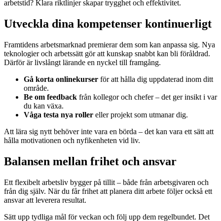
arbetstid? Klara riktlinjer skapar trygghet och effektivitet.
Utveckla dina kompetenser kontinuerligt
Framtidens arbetsmarknad premierar dem som kan anpassa sig. Nya
teknologier och arbetssätt gör att kunskap snabbt kan bli föråldrad.
Därför är livslångt lärande en nyckel till framgång.
Gå korta onlinekurser
för att hålla dig uppdaterad inom ditt
område.
Be om feedback
från kollegor och chefer – det ger insikt i var
du kan växa.
Våga testa nya roller
eller projekt som utmanar dig.
Att lära sig nytt behöver inte vara en börda – det kan vara ett sätt att
hålla motivationen och nyfikenheten vid liv.
Balansen mellan frihet och ansvar
Ett flexibelt arbetsliv bygger på tillit – både från arbetsgivaren och
från dig själv. När du får frihet att planera ditt arbete följer också ett
ansvar att leverera resultat.
Sätt upp tydliga mål för veckan och följ upp dem regelbundet. Det