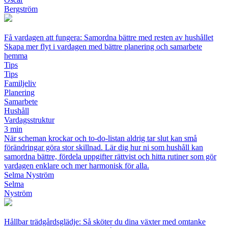
Bergström
Få vardagen att fungera: Samordna bättre med resten av hushållet
Skapa mer flyt i vardagen med bättre planering och samarbete
hemma
Tips
Tips
Familjeliv
Planering
Samarbete
Hushåll
Vardagsstruktur
3 min
När scheman krockar och to-do-listan aldrig tar slut kan små
förändringar göra stor skillnad. Lär dig hur ni som hushåll kan
samordna bättre, fördela uppgifter rättvist och hitta rutiner som gör
vardagen enklare och mer harmonisk för alla.
Selma Nyström
Selma
Nyström
Hållbar trädgårdsglädje: Så sköter du dina växter med omtanke