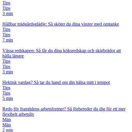
Tips
Tips
3 min
Hållbar trädgårdsglädje: Så sköter du dina växter med omtanke
Tips
Tips
7 min
Vässa redskapen: Så får du dina köksredskap och skärbrädor att
hålla längre
Tips
Tips
3 min
Hektisk vardag? Så tar du hand om din hälsa mitt i tempot
Tips
Tips
5 min
Redo för framtidens arbetsformer? Så förbereder du dig för ett mer
flexibelt arbetsliv
Män
Män
2 min