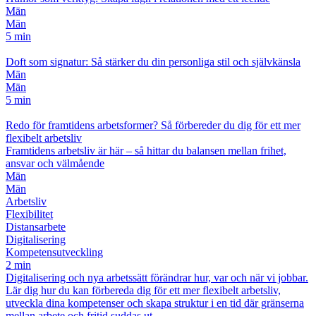
Män
Män
5 min
Doft som signatur: Så stärker du din personliga stil och självkänsla
Män
Män
5 min
Redo för framtidens arbetsformer? Så förbereder du dig för ett mer
flexibelt arbetsliv
Framtidens arbetsliv är här – så hittar du balansen mellan frihet,
ansvar och välmående
Män
Män
Arbetsliv
Flexibilitet
Distansarbete
Digitalisering
Kompetensutveckling
2 min
Digitalisering och nya arbetssätt förändrar hur, var och när vi jobbar.
Lär dig hur du kan förbereda dig för ett mer flexibelt arbetsliv,
utveckla dina kompetenser och skapa struktur i en tid där gränserna
mellan arbete och fritid suddas ut.