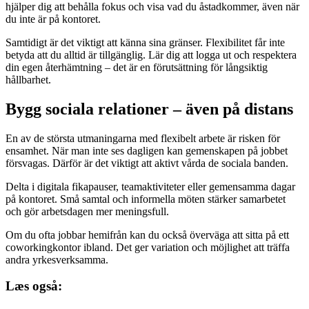
hjälper dig att behålla fokus och visa vad du åstadkommer, även när
du inte är på kontoret.
Samtidigt är det viktigt att känna sina gränser. Flexibilitet får inte
betyda att du alltid är tillgänglig. Lär dig att logga ut och respektera
din egen återhämtning – det är en förutsättning för långsiktig
hållbarhet.
Bygg sociala relationer – även på distans
En av de största utmaningarna med flexibelt arbete är risken för
ensamhet. När man inte ses dagligen kan gemenskapen på jobbet
försvagas. Därför är det viktigt att aktivt vårda de sociala banden.
Delta i digitala fikapauser, teamaktiviteter eller gemensamma dagar
på kontoret. Små samtal och informella möten stärker samarbetet
och gör arbetsdagen mer meningsfull.
Om du ofta jobbar hemifrån kan du också överväga att sitta på ett
coworkingkontor ibland. Det ger variation och möjlighet att träffa
andra yrkesverksamma.
Læs også: