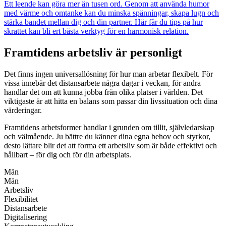
Ett leende kan göra mer än tusen ord. Genom att använda humor
med värme och omtanke kan du minska spänningar, skapa lugn och
stärka bandet mellan dig och din partner. Här får du tips på hur
skrattet kan bli ert bästa verktyg för en harmonisk relation.
Framtidens arbetsliv är personligt
Det finns ingen universallösning för hur man arbetar flexibelt. För
vissa innebär det distansarbete några dagar i veckan, för andra
handlar det om att kunna jobba från olika platser i världen. Det
viktigaste är att hitta en balans som passar din livssituation och dina
värderingar.
Framtidens arbetsformer handlar i grunden om tillit, självledarskap
och välmående. Ju bättre du känner dina egna behov och styrkor,
desto lättare blir det att forma ett arbetsliv som är både effektivt och
hållbart – för dig och för din arbetsplats.
Män
Män
Arbetsliv
Flexibilitet
Distansarbete
Digitalisering