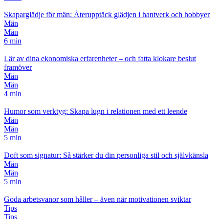
Skaparglädje för män: Återupptäck glädjen i hantverk och hobbyer
Män
Män
6 min
Lär av dina ekonomiska erfarenheter – och fatta klokare beslut
framöver
Män
Män
4 min
Humor som verktyg: Skapa lugn i relationen med ett leende
Män
Män
5 min
Doft som signatur: Så stärker du din personliga stil och självkänsla
Män
Män
5 min
Goda arbetsvanor som håller – även när motivationen sviktar
Tips
Tips