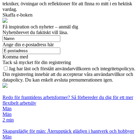
tekniker, övningar och reflektioner för att finna ro mitt i en hektisk
vardag.
Skaffa e-boken
Få inspiration och nyheter – anmäl dig
Nyhetsbrevet du faktiskt vill läsa.
Ange din e-postadress här
Komma med
Tack så mycket för din registrering
Jag har läst och förstått användarvillkoren och integritetspolicyn.
Din registrering innebär att du accepterar våra användarvillkor och
datapolicy. Du kan enkelt avsluta prenumerationen igen.
Redo för framtidens arbetsformer? Så förbereder du dig för ett mer
flexibelt arbetsliv
Män
Män
2 min
Skaparglädje för män: Återupptäck glädjen i hantverk och hobbyer
Män