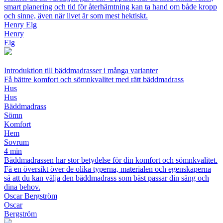
smart planering och tid för återhämtning kan ta hand om både kropp
och sinne, även när livet är som mest hektiskt.
Henry Elg
Henry
Elg
Introduktion till bäddmadrasser i många varianter
Få bättre komfort och sömnkvalitet med rätt bäddmadrass
Hus
Hus
Bäddmadrass
Sömn
Komfort
Hem
Sovrum
4 min
Bäddmadrassen har stor betydelse för din komfort och sömnkvalitet.
Få en översikt över de olika typerna, materialen och egenskaperna
så att du kan välja den bäddmadrass som bäst passar din säng och
dina behov.
Oscar Bergström
Oscar
Bergström