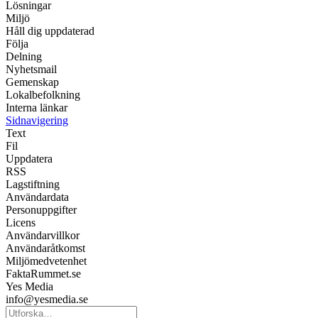
Lösningar
Miljö
Håll dig uppdaterad
Följa
Delning
Nyhetsmail
Gemenskap
Lokalbefolkning
Interna länkar
Sidnavigering
Text
Fil
Uppdatera
RSS
Lagstiftning
Användardata
Personuppgifter
Licens
Användarvillkor
Användaråtkomst
Miljömedvetenhet
FaktaRummet.se
Yes Media
info@yesmedia.se