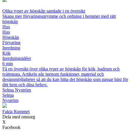
Olika typer av högskåp samlade i en översikt
Skapa mer förvaringsutrymme och ordning i hemmet med rätt
högskåp
Hus
Hus
Högskåp
Förvaring
Inredning
Kök
Inredningsidéer
6 min
Få en översikt över olika typer av högskåp för kök, badrum och
tvättstuga. Artikeln går igenom funktioner, material och
designmöjligheter så att du kan hitta det högskåp som passar bäst för
ditt hem och dina behov.
Selma Nyström
Selma
Nyström
Fakta Rummet
Dela med omsorg
X
Facebook