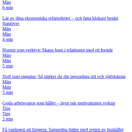
Män
6 min
Lär av dina ekonomiska erfarenheter – och fatta klokare beslut
framöver
Män
Män
4 min
Humor som verktyg: Skapa lugn i relationen med ett leende
Män
Män
5 min
Doft som signatur: Så stärker du din personliga stil och självkänsla
Män
Män
5 min
Goda arbetsvanor som håller – även när motivationen sviktar
Tips
Tips
2 min
Få vardagen att fungera: Samordna bättre med resten av hushållet