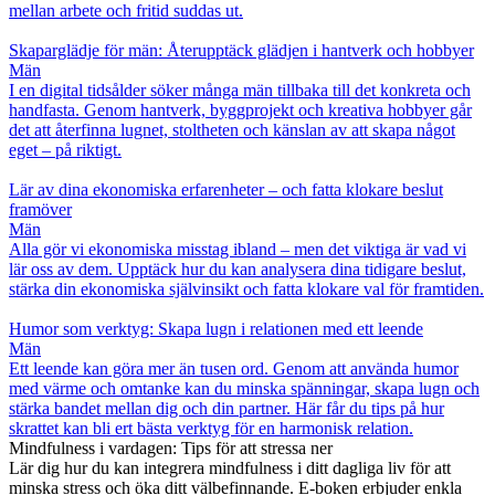
mellan arbete och fritid suddas ut.
Skaparglädje för män: Återupptäck glädjen i hantverk och hobbyer
Män
I en digital tidsålder söker många män tillbaka till det konkreta och
handfasta. Genom hantverk, byggprojekt och kreativa hobbyer går
det att återfinna lugnet, stoltheten och känslan av att skapa något
eget – på riktigt.
Lär av dina ekonomiska erfarenheter – och fatta klokare beslut
framöver
Män
Alla gör vi ekonomiska misstag ibland – men det viktiga är vad vi
lär oss av dem. Upptäck hur du kan analysera dina tidigare beslut,
stärka din ekonomiska självinsikt och fatta klokare val för framtiden.
Humor som verktyg: Skapa lugn i relationen med ett leende
Män
Ett leende kan göra mer än tusen ord. Genom att använda humor
med värme och omtanke kan du minska spänningar, skapa lugn och
stärka bandet mellan dig och din partner. Här får du tips på hur
skrattet kan bli ert bästa verktyg för en harmonisk relation.
Mindfulness i vardagen: Tips för att stressa ner
Lär dig hur du kan integrera mindfulness i ditt dagliga liv för att
minska stress och öka ditt välbefinnande. E-boken erbjuder enkla