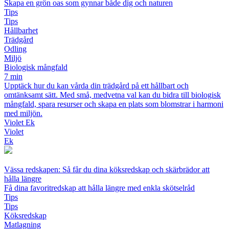
Skapa en grön oas som gynnar både dig och naturen
Tips
Tips
Hållbarhet
Trädgård
Odling
Miljö
Biologisk mångfald
7 min
Upptäck hur du kan vårda din trädgård på ett hållbart och
omtänksamt sätt. Med små, medvetna val kan du bidra till biologisk
mångfald, spara resurser och skapa en plats som blomstrar i harmoni
med miljön.
Violet Ek
Violet
Ek
Vässa redskapen: Så får du dina köksredskap och skärbrädor att
hålla längre
Få dina favoritredskap att hålla längre med enkla skötselråd
Tips
Tips
Köksredskap
Matlagning