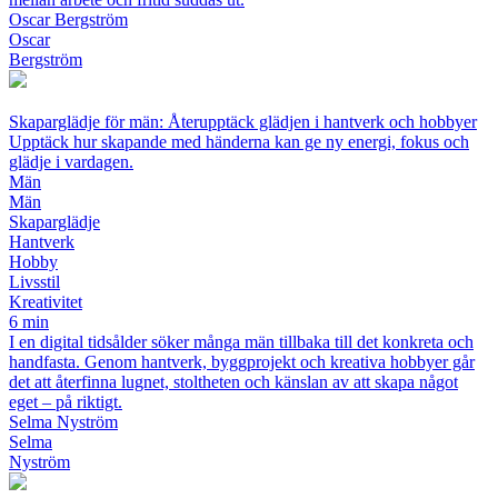
Oscar Bergström
Oscar
Bergström
Skaparglädje för män: Återupptäck glädjen i hantverk och hobbyer
Upptäck hur skapande med händerna kan ge ny energi, fokus och
glädje i vardagen.
Män
Män
Skaparglädje
Hantverk
Hobby
Livsstil
Kreativitet
6 min
I en digital tidsålder söker många män tillbaka till det konkreta och
handfasta. Genom hantverk, byggprojekt och kreativa hobbyer går
det att återfinna lugnet, stoltheten och känslan av att skapa något
eget – på riktigt.
Selma Nyström
Selma
Nyström