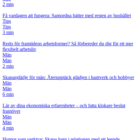
2 min
Få vardagen att fungera: Samordna bättre med resten av hushållet
Tips
Tips
3 min
Redo för framtidens arbetsformer? Så förbereder du dig för ett mer
flexibelt arbetsliv
Män
Män
2 min
Skaparglädje för män: Återupptäck glädjen i hantverk och hobbyer
Män
Män
6 min
Lär av dina ekonomiska erfarenheter – och fatta klokare beslut
framöver
Män
Män
4 min
Humor som verktyg: Skapa lugn i relationen med ett leende