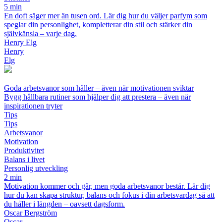
5 min
En doft säger mer än tusen ord. Lär dig hur du väljer parfym som
speglar din personlighet, kompletterar din stil och stärker din
självkänsla – varje dag.
Henry Elg
Henry
Elg
Goda arbetsvanor som håller – även när motivationen sviktar
Bygg hållbara rutiner som hjälper dig att prestera – även när
inspirationen tryter
Tips
Tips
Arbetsvanor
Motivation
Produktivitet
Balans i livet
Personlig utveckling
2 min
Motivation kommer och går, men goda arbetsvanor består. Lär dig
hur du kan skapa struktur, balans och fokus i din arbetsvardag så att
du håller i längden – oavsett dagsform.
Oscar Bergström
Oscar