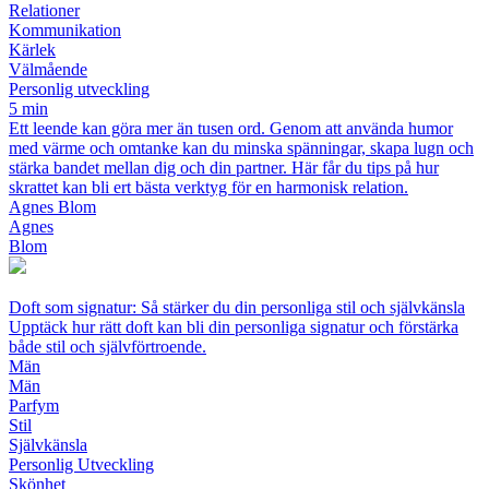
Relationer
Kommunikation
Kärlek
Välmående
Personlig utveckling
5 min
Ett leende kan göra mer än tusen ord. Genom att använda humor
med värme och omtanke kan du minska spänningar, skapa lugn och
stärka bandet mellan dig och din partner. Här får du tips på hur
skrattet kan bli ert bästa verktyg för en harmonisk relation.
Agnes Blom
Agnes
Blom
Doft som signatur: Så stärker du din personliga stil och självkänsla
Upptäck hur rätt doft kan bli din personliga signatur och förstärka
både stil och självförtroende.
Män
Män
Parfym
Stil
Självkänsla
Personlig Utveckling
Skönhet