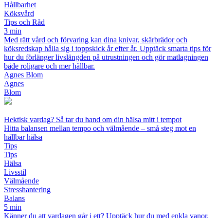
Hållbarhet
Köksvård
Tips och Råd
3 min
Med rätt vård och förvaring kan dina knivar, skärbrädor och
köksredskap hålla sig i toppskick år efter år. Upptäck smarta tips för
hur du förlänger livslängden på utrustningen och gör matlagningen
både roligare och mer hållbar.
Agnes Blom
Agnes
Blom
Hektisk vardag? Så tar du hand om din hälsa mitt i tempot
Hitta balansen mellan tempo och välmående – små steg mot en
hållbar hälsa
Tips
Tips
Hälsa
Livsstil
Välmående
Stresshantering
Balans
5 min
Känner du att vardagen går i ett? Upptäck hur du med enkla vanor,