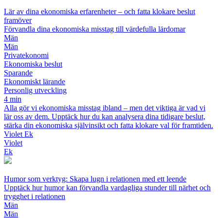
Lär av dina ekonomiska erfarenheter – och fatta klokare beslut
framöver
Förvandla dina ekonomiska misstag till värdefulla lärdomar
Män
Män
Privatekonomi
Ekonomiska beslut
Sparande
Ekonomiskt lärande
Personlig utveckling
4 min
Alla gör vi ekonomiska misstag ibland – men det viktiga är vad vi
lär oss av dem. Upptäck hur du kan analysera dina tidigare beslut,
stärka din ekonomiska självinsikt och fatta klokare val för framtiden.
Violet Ek
Violet
Ek
Humor som verktyg: Skapa lugn i relationen med ett leende
Upptäck hur humor kan förvandla vardagliga stunder till närhet och
trygghet i relationen
Män
Män