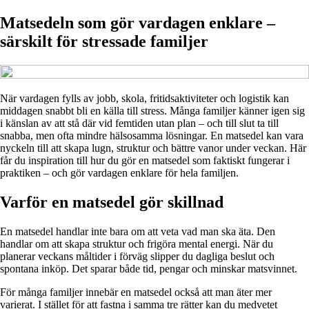
Matsedeln som gör vardagen enklare –
särskilt för stressade familjer
När vardagen fylls av jobb, skola, fritidsaktiviteter och logistik kan
middagen snabbt bli en källa till stress. Många familjer känner igen sig
i känslan av att stå där vid femtiden utan plan – och till slut ta till
snabba, men ofta mindre hälsosamma lösningar. En matsedel kan vara
nyckeln till att skapa lugn, struktur och bättre vanor under veckan. Här
får du inspiration till hur du gör en matsedel som faktiskt fungerar i
praktiken – och gör vardagen enklare för hela familjen.
Varför en matsedel gör skillnad
En matsedel handlar inte bara om att veta vad man ska äta. Den
handlar om att skapa struktur och frigöra mental energi. När du
planerar veckans måltider i förväg slipper du dagliga beslut och
spontana inköp. Det sparar både tid, pengar och minskar matsvinnet.
För många familjer innebär en matsedel också att man äter mer
varierat. I stället för att fastna i samma tre rätter kan du medvetet