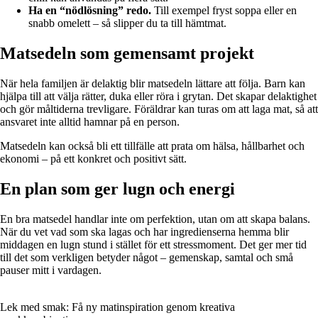
Ha en “nödlösning” redo.
Till exempel fryst soppa eller en
snabb omelett – så slipper du ta till hämtmat.
Matsedeln som gemensamt projekt
När hela familjen är delaktig blir matsedeln lättare att följa. Barn kan
hjälpa till att välja rätter, duka eller röra i grytan. Det skapar delaktighet
och gör måltiderna trevligare. Föräldrar kan turas om att laga mat, så att
ansvaret inte alltid hamnar på en person.
Matsedeln kan också bli ett tillfälle att prata om hälsa, hållbarhet och
ekonomi – på ett konkret och positivt sätt.
En plan som ger lugn och energi
En bra matsedel handlar inte om perfektion, utan om att skapa balans.
När du vet vad som ska lagas och har ingredienserna hemma blir
middagen en lugn stund i stället för ett stressmoment. Det ger mer tid
till det som verkligen betyder något – gemenskap, samtal och små
pauser mitt i vardagen.
Lek med smak: Få ny matinspiration genom kreativa