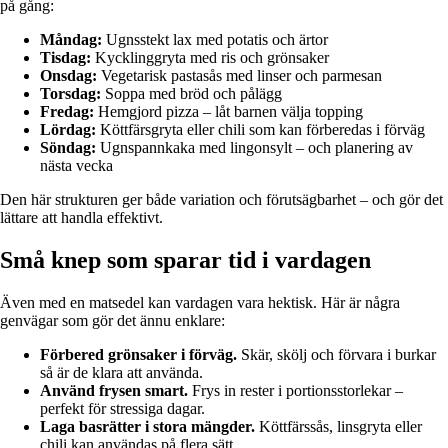
på gång:
Måndag:
Ugnsstekt lax med potatis och ärtor
Tisdag:
Kycklinggryta med ris och grönsaker
Onsdag:
Vegetarisk pastasås med linser och parmesan
Torsdag:
Soppa med bröd och pålägg
Fredag:
Hemgjord pizza – låt barnen välja topping
Lördag:
Köttfärsgryta eller chili som kan förberedas i förväg
Söndag:
Ugnspannkaka med lingonsylt – och planering av
nästa vecka
Den här strukturen ger både variation och förutsägbarhet – och gör det
lättare att handla effektivt.
Små knep som sparar tid i vardagen
Även med en matsedel kan vardagen vara hektisk. Här är några
genvägar som gör det ännu enklare:
Förbered grönsaker i förväg.
Skär, skölj och förvara i burkar
så är de klara att använda.
Använd frysen smart.
Frys in rester i portionsstorlekar –
perfekt för stressiga dagar.
Laga basrätter i stora mängder.
Köttfärssås, linsgryta eller
chili kan användas på flera sätt.