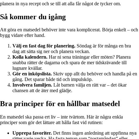
planera in nya recept och se till att alla får något de tycker om.
Så kommer du igång
Att göra en matsedel behöver inte vara komplicerat. Börja enkelt – och
bygg vidare efter hand.
Välj en fast dag för planering.
Söndag är för många en bra
dag att sätta sig ner och planera veckan.
Kolla kalendern.
Har ni sena träningar eller möten? Planera
snabba rätter de dagarna och spara de mer tidskrävande till
lugnare kvällar.
Gör en inköpslista.
Skriv upp allt du behöver och handla på en
gång. Det sparar både tid och impulsköp.
Involvera familjen.
Låt barnen välja en rätt var – det ökar
chansen att de äter med glädje.
Bra principer för en hållbar matsedel
En matsedel ska passa ert liv – inte tvärtom. Här är några enkla
principer som gör det lättare att hålla fast vid rutinen:
Upprepa favoriter.
Det finns ingen anledning att uppfinna nya
rätter varje vecka. Ha fasta teman som “pastamåndag” eller